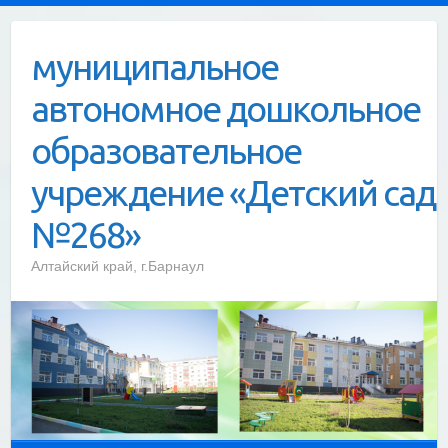
Skip
to
муниципальное
content
автономное дошкольное
образовательное
учреждение «Детский сад
№268»
Алтайский край, г.Барнаул