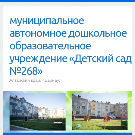
Skip
to
муниципальное
content
автономное дошкольное
образовательное
учреждение «Детский сад
№268»
Алтайский край, г.Барнаул