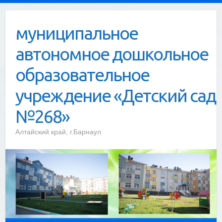
Skip
to
муниципальное
content
автономное дошкольное
образовательное
учреждение «Детский сад
№268»
Алтайский край, г.Барнаул